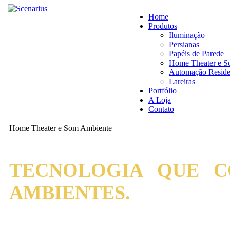
Home
Produtos
Iluminação
Persianas
Papéis de Parede
Home Theater e S
Automação Reside
Lareiras
Portfólio
A Loja
Contato
Home Theater e Som Ambiente
TECNOLOGIA QUE 
AMBIENTES.