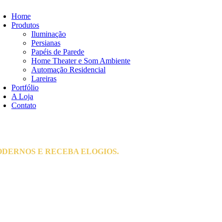
Home
Produtos
Iluminação
Persianas
Papéis de Parede
Home Theater e Som Ambiente
Automação Residencial
Lareiras
Portfólio
A Loja
Contato
ODERNOS E RECEBA ELOGIOS.